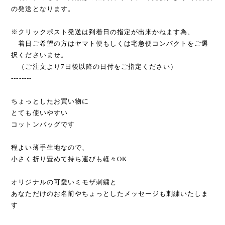
の発送となります。
※クリックポスト発送は到着日の指定が出来かねます為、
着日ご希望の方はヤマト便もしくは宅急便コンパクトをご選
択くださいませ。
（ご注文より7日後以降の日付をご指定ください）
--------
ちょっとしたお買い物に
とても使いやすい
コットンバッグです
程よい薄手生地なので、
小さく折り畳めて持ち運びも軽々OK
オリジナルの可愛いミモザ刺繍と
あなただけのお名前やちょっとしたメッセージも刺繍いたしま
す