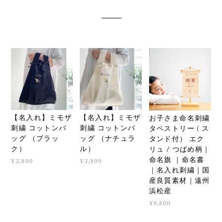
【名入れ】ミモザ
【名入れ】ミモザ
お子さま命名刺繍
刺繍 コットンバ
刺繍 コットンバ
タペストリー ( ス
ッグ （ブラッ
ッグ （ナチュラ
タンド付） エク
ク）
ル）
リュ / つばめ柄｜
命名旗 ｜命名書
¥2,800
¥2,800
｜名入れ刺繍｜国
産良質素材｜遠州
浜松産
¥8,800