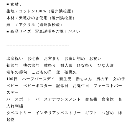
■ 素材 :
生地 / コットン100％（遠州浜松産）
木材 / 天竜ひのき使用（遠州浜松産）
紐 / アクリル（遠州浜松産）
■ 商品サイズ : 写真説明をご覧ください
------------------------------------------
出産祝い お七夜 お宮参り お食い初め お祝い
初節句 桃の節句 雛祭り 雛人形 ひな祭り ひな人形
端午の節句 こどもの日 兜 破魔矢
100日 ハーフバースデイ 新生児 赤ちゃん 男の子 女の子
ベビー ベビーポスター 記念日 お誕生日 ファーストバー
スデー
バースボート バースアナウンスメント 命名書 命名旗 名
入れ刺繡
タペストリー インテリアタペストリー ギフト つばめ 縁
起物