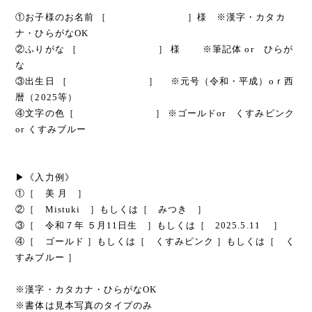
①お子様のお名前 ［ ］様 ※漢字・カタカ
ナ・ひらがなOK
②ふりがな ［ ］ 様 ※筆記体 or ひらが
な
③出生日 ［ ］ ※元号（令和・平成）oｒ西
暦（2025等）
④文字の色［ ］ ※ゴールドor くすみピンク
or くすみブルー
▶《入力例》
①［ 美 月 ］
②［ Mistuki ］もしくは［ みつき ］
③［ 令和７年 ５月11日生 ］もしくは［ 2025.5.11 ］
④［ ゴールド ］もしくは［ くすみピンク ］もしくは［ く
すみブルー ］
※漢字・カタカナ・ひらがなOK
※書体は見本写真のタイプのみ