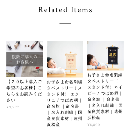
Related Items
お子さま命名刺繍
タペストリー（
【２点以上購入ご
お子さま命名刺繍
スタンド付）ネイ
希望のお客様】こ
タペストリー ( ス
ビー / つばめ柄｜
ちらをお読みくだ
タンド付） エク
命名旗 ｜命名書
さい
リュ / つばめ柄｜
｜名入れ刺繍｜国
命名旗 ｜命名書
¥9,999
産良質素材｜遠州
｜名入れ刺繍｜国
浜松産
産良質素材｜遠州
浜松産
¥8,800